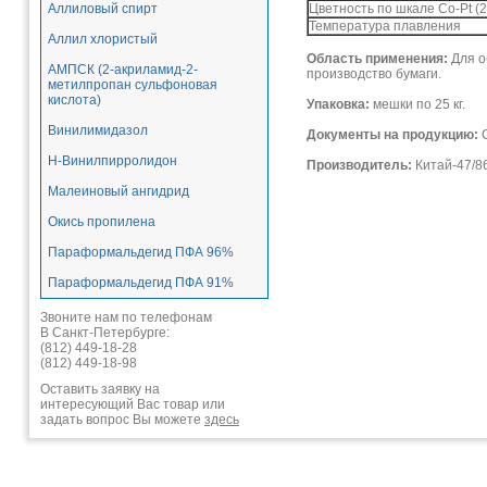
Аллиловый спирт
Цветность по шкале Co-Pt (
Температура плавления
Аллил хлористый
Область применения:
Для о
АМПСК (2-акриламид-2-
производство бумаги.
метилпропан сульфоновая
кислота)
Упаковка:
мешки по 25 кг.
Винилимидазол
Документы на продукцию:
С
Н-Винилпирролидон
Производитель:
Китай-47/8
Малеиновый ангидрид
Окись пропилена
Параформальдегид ПФА 96%
Параформальдегид ПФА 91%
Звоните нам по телефонам
В Санкт-Петербурге:
(812) 449-18-28
(812) 449-18-98
Оставить заявку на
интересующий Вас товар или
задать вопрос Вы можете
здесь